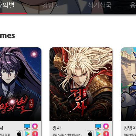
왕의별
킹방치
석기삼국
용