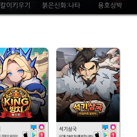
칼이키우기
붉은신화:나타
용호상박